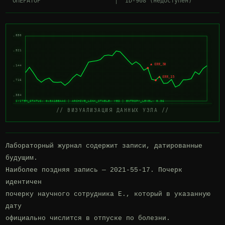
850
521
▲ ERR_30
144
▲ ERR_15
716
384
SYSTEM_STATUS: 0x5A1BBAAC | ARCHIVE_LINK_STABLE: YES | ENTROPY_LEVEL: 0.36
// ВИЗУАЛИЗАЦИЯ ДАННЫХ УЗЛА //
Лабораторный журнал содержит записи, датированные 
будущим.

Наиболее поздняя запись — 2021-55-17. Почерк 
идентичен

почерку научного сотрудника Е., который в указанную 
дату

официально числится в отпуске по болезни.
