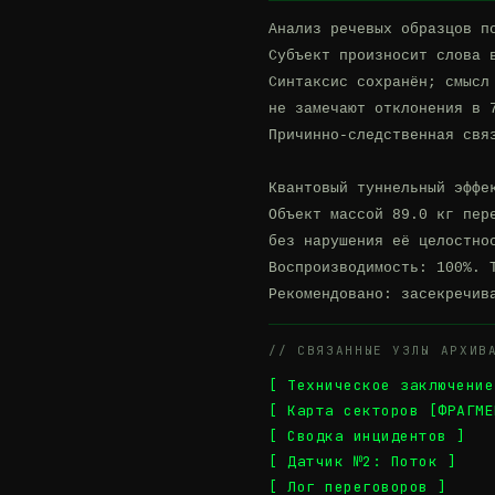
Анализ речевых образцов по
Субъект произносит слова в
Синтаксис сохранён; смысл 
не замечают отклонения в 7
Причинно-следственная связ
Квантовый туннельный эффе
Объект массой 89.0 кг пере
без нарушения её целостнос
Воспроизводимость: 100%. Т
Рекомендовано: засекречив
// СВЯЗАННЫЕ УЗЛЫ АРХИВ
[ Техническое заключение
[ Карта секторов [ФРАГМЕ
[ Сводка инцидентов ]
[ Датчик №2: Поток ]
[ Лог переговоров ]