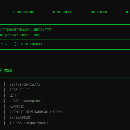
ПРОТОКОЛЫ
ПЕРСОНАЛ
ОБЪЕКТЫ
И
СЛЕДОВАТЕЛЬСКИЙ ИНСТИТУТ
АНДАРТНЫХ ПРОЦЕССОВ
 2.7.1 (НЕСТАБИЛЬНА)
Я #53
  │  sector/delta/71

  │  1985-11-11

 │  ДСП

  │  −3661 (инверсия)

 │  КОЛЛАПС

  │  СЕГМЕНТ ПЕРЕЗАПИСАН НУЛЯМИ

  │  0x4B1A9628
