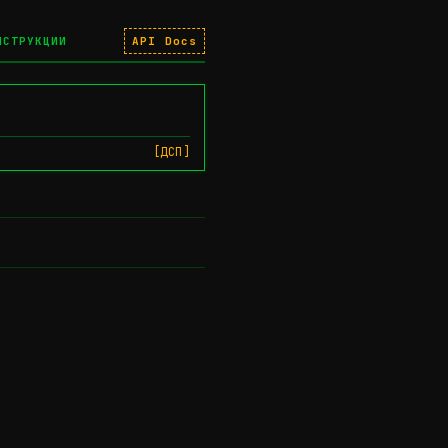
НСТРУКЦИИ
API Docs
[ДСП]