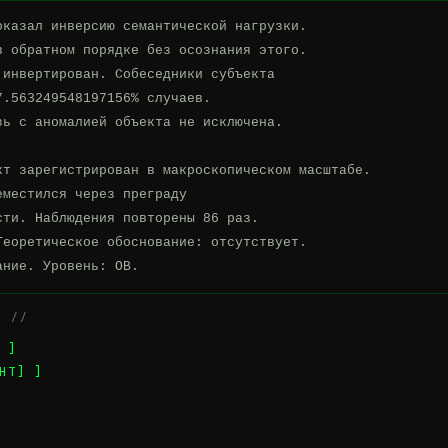
казал инверсию семантической нагрузки.

 обратном порядке без осознания этого.

инвертирован. Собеседники субъекта

.563249548197156% случаев.

ь с аномалией объекта не исключена.

кт зарегистрирован в макроскопическом масштабе.

местился через преграду

ти. Наблюдения повторены 86 раз.

еоретическое обоснование: отсутствует.

ание. Уровень: ОВ.
А //
 ]
НТ] ]