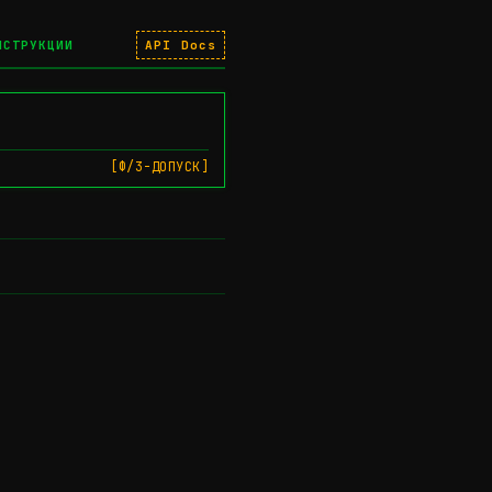
НСТРУКЦИИ
API Docs
[Ф/3-ДОПУСК]