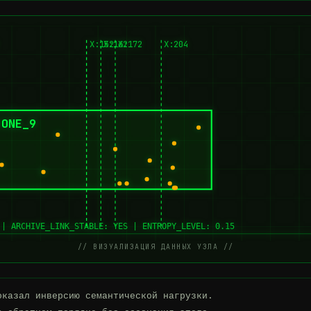
X:152
X:162
X:172
X:204
ZONE_9
 | ARCHIVE_LINK_STABLE: YES | ENTROPY_LEVEL: 0.15
// ВИЗУАЛИЗАЦИЯ ДАННЫХ УЗЛА //
казал инверсию семантической нагрузки.
