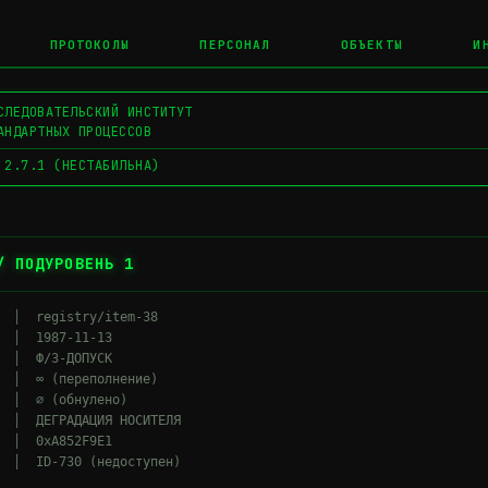
ПРОТОКОЛЫ
ПЕРСОНАЛ
ОБЪЕКТЫ
И
СЛЕДОВАТЕЛЬСКИЙ ИНСТИТУТ
АНДАРТНЫХ ПРОЦЕССОВ
 2.7.1 (НЕСТАБИЛЬНА)
/ ПОДУРОВЕНЬ 1
  │  registry/item-38

  │  1987-11-13

  │  Ф/3-ДОПУСК

  │  ∞ (переполнение)

  │  ∅ (обнулено)

  │  ДЕГРАДАЦИЯ НОСИТЕЛЯ

  │  0xA852F9E1
