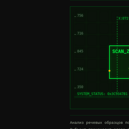
756
X:072
716
SCAN_
845
724
350
SYSTEM_STATUS: 0x3C5347B1
Анализ речевых образцов по