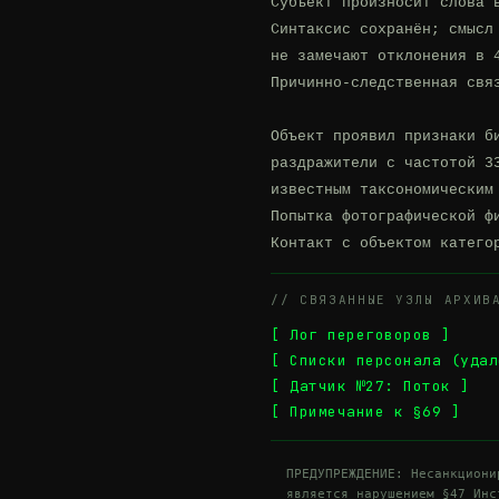
Субъект произносит слова в
Синтаксис сохранён; смысл 
не замечают отклонения в 4
Причинно-следственная связ
Объект проявил признаки би
раздражители с частотой 33
известным таксономическим 
Попытка фотографической фи
Контакт с объектом катего
// СВЯЗАННЫЕ УЗЛЫ АРХИВ
[ Лог переговоров ]
[ Списки персонала (удал
[ Датчик №27: Поток ]
[ Примечание к §69 ]
  ПРЕДУПРЕЖДЕНИЕ: Несанкционированный доступ к данному разделу

  является нарушением §47 Инструкции о режиме секретности.
