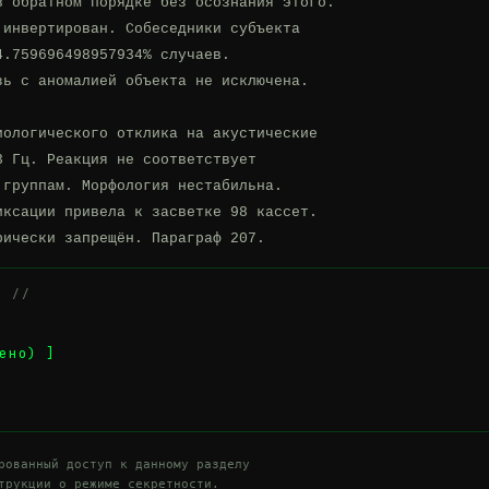
 обратном порядке без осознания этого.

инвертирован. Собеседники субъекта

.759696498957934% случаев.

ь с аномалией объекта не исключена.

ологического отклика на акустические

 Гц. Реакция не соответствует

группам. Морфология нестабильна.

ксации привела к засветке 98 кассет.

рически запрещён. Параграф 207.
А //
ено) ]