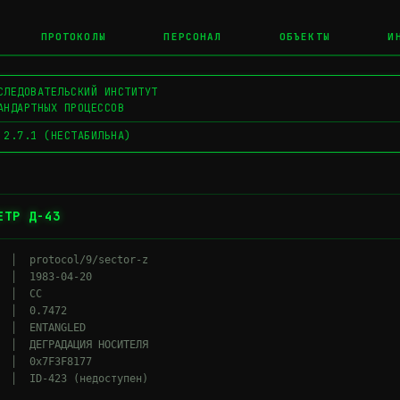
ПРОТОКОЛЫ
ПЕРСОНАЛ
ОБЪЕКТЫ
И
СЛЕДОВАТЕЛЬСКИЙ ИНСТИТУТ
АНДАРТНЫХ ПРОЦЕССОВ
 2.7.1 (НЕСТАБИЛЬНА)
ЕТР Д-43
  │  protocol/9/sector-z

  │  1983-04-20

 │  СС

 │  0.7472

  │  ENTANGLED

  │  ДЕГРАДАЦИЯ НОСИТЕЛЯ

  │  0x7F3F8177
