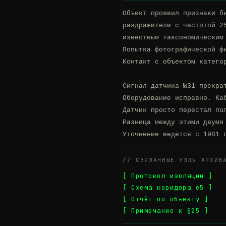
Объект проявил признаки би
раздражители с частотой 25
известным таксономическим 
Попытка фотографической фи
Контакт с объектом категор
Сигнал датчика №31 прекрат
Оборудование исправно. Каб
Датчик просто перестал пол
Разница между этими двумя 
Уточнение ведётся с 1981 
// СВЯЗАННЫЕ УЗЛЫ АРХИВ
[ Протокол изоляции ]
[ Схема коридора e5 ]
[ Отчёт по объекту ]
[ Примечание к §25 ]