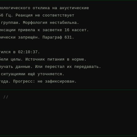
ологического отклика на акустические

6 Гц. Реакция не соответствует

группам. Морфология нестабильна.

ксации привела к засветке 16 кассет.

ически запрещён. Параграф 631.

ился в 02:10:37.

ели целы. Источник питания в норме.

учать данные. Или перестал их передавать.

ситуациями ещё уточняется.

года. Прогресс: не зафиксирован.
А //