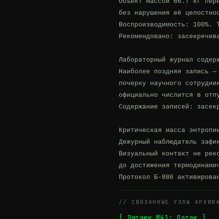
Объект массой 66.7 кг пере
без нарушения её целостнос
Воспроизводимость: 100%. Т
Рекомендовано: засекречива
Лабораторный журнал содерж
Наиболее поздняя запись — 
почерку научного сотрудник
официально числится в отпу
Содержание записей: засекр
Критическая масса энтропи
Дежурный наблюдатель зафи
Визуальный контакт не рек
до достижения термодинами
Протокол Б-886 активирова
// СВЯЗАННЫЕ УЗЛЫ АРХИВ
[ Датчик №41: Поток ]