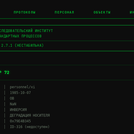
ПРОТОКОЛЫ
ПЕРСОНАЛ
ОБЪЕКТЫ
И
СЛЕДОВАТЕЛЬСКИЙ ИНСТИТУТ
АНДАРТНЫХ ПРОЦЕССОВ
 2.7.1 (НЕСТАБИЛЬНА)
Р 72
  │  personnel/xi

  │  1985-10-07

 │  ОВ

 │  NaN

  │  ИНВЕРСИЯ

  │  ДЕГРАДАЦИЯ НОСИТЕЛЯ

  │  0x79E4B345
