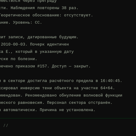
местился через преграду

ти. Наблюдения повторены 38 раз.

еоретическое обоснование: отсутствует.

ние. Уровень: СС.

ит записи, датированные будущим.

2010-00-03. Почерк идентичен

а Е., который в указанную дату

ске по болезни.

ечено приказом #157. Доступ — закрыт.

и в секторе достигла расчётного предела в 16:40:45.

ксировал инверсию тени объекта на участке 64×64.

омендован. Рекомендовано обнуление волновой функции

ческого равновесия. Персонал сектора отстранён.

н автоматически. Причина не установлена.
А //