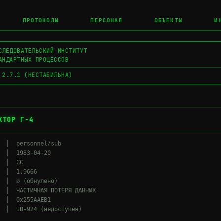
ПРОТОКОЛЫ
ПЕРСОНАЛ
ОБЪЕКТЫ
И
СЛЕДОВАТЕЛЬСКИЙ ИНСТИТУТ
АНДАРТНЫХ ПРОЦЕССОВ
 2.7.1 (НЕСТАБИЛЬНА)
КТОР Г-4
  │  personnel/sub

  │  1983-04-20

 │  СС

 │  1.9666

  │  ∅ (обнулено)

  │  ЧАСТИЧНАЯ ПОТЕРЯ ДАННЫХ

  │  0x255AAEB1
