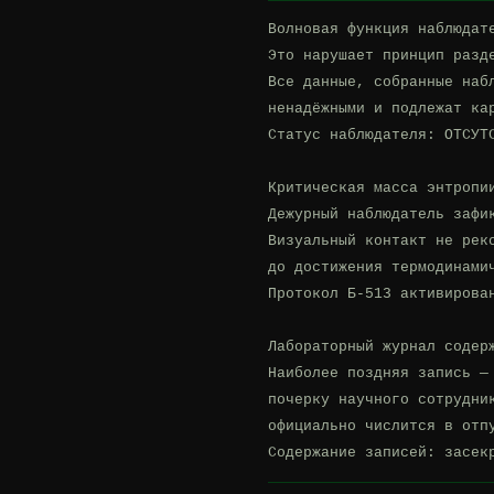
Волновая функция наблюдате
Это нарушает принцип разде
Все данные, собранные набл
ненадёжными и подлежат кар
Статус наблюдателя: ОТСУТ
Критическая масса энтропи
Дежурный наблюдатель зафи
Визуальный контакт не рек
до достижения термодинами
Протокол Б-513 активирован
Лабораторный журнал содерж
Наиболее поздняя запись — 
почерку научного сотрудник
официально числится в отпу
Содержание записей: засек