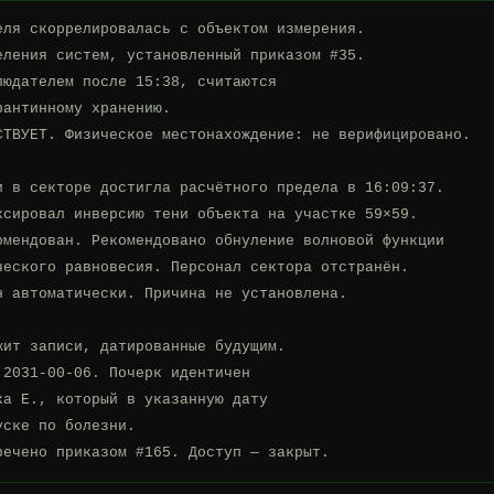
ля скоррелировалась с объектом измерения.

ления систем, установленный приказом #35.

юдателем после 15:38, считаются

антинному хранению.

СТВУЕТ. Физическое местонахождение: не верифицировано.

и в секторе достигла расчётного предела в 16:09:37.

ксировал инверсию тени объекта на участке 59×59.

омендован. Рекомендовано обнуление волновой функции

ческого равновесия. Персонал сектора отстранён.

 автоматически. Причина не установлена.

ит записи, датированные будущим.

2031-00-06. Почерк идентичен

а Е., который в указанную дату

ске по болезни.

речено приказом #165. Доступ — закрыт.