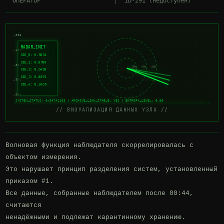
896
RADAR_INIT
497
SIG_0: 0.5831
SIG_1: 0.0708
894
20m
40m
60m
SIG_2: 0.6420
SIG_3: 0.8891
902
SIG_4: 0.2465
604
SYSTEM_STATUS: 0x347A1163 | ARCHIVE_LINK_STABLE: YES | ENTROPY_LEVEL: 0.06
// ВИЗУАЛИЗАЦИЯ ДАННЫХ УЗЛА //
Волновая функция наблюдателя скоррелировалась с 
объектом измерения.

Это нарушает принцип разделения систем, установленный 
приказом #1.

Все данные, собранные наблюдателем после 00:44, 
считаются

ненадёжными и подлежат карантинному хранению.
