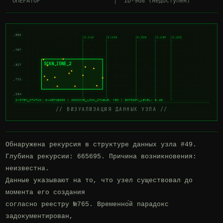
502
X:142
X:190
X:250
X:289
X:321
707
SCAN_ZONE_2
917
711
294
SYSTEM_STATUS: 0xABF1B005 | ARCHIVE_LINK_STABLE: YES | ENTROPY_LEVEL: 0.40
// ВИЗУАЛИЗАЦИЯ ДАННЫХ УЗЛА //
Обнаружена рекурсия в структуре данных узла #49.

Глубина рекурсии: 665695. Причина возникновения: 
неизвестна.

Данные указывают на то, что узел существовал до 
момента его создания

согласно реестру №765. Временно́й парадокс 
задокументирован,
