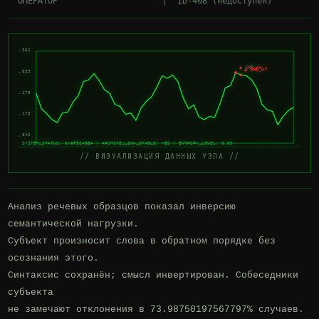
362
▲ ERR_44
▲ ERR_67
859
179
173
642
SYSTEM_STATUS: 0x6F32ABBA | ARCHIVE_LINK_STABLE: YES | ENTROPY_LEVEL: 0.09
// ВИЗУАЛИЗАЦИЯ ДАННЫХ УЗЛА //
Анализ речевых образцов показал инверсию 
семантической нагрузки.

Субъект произносит слова в обратном порядке без 
осознания этого.

Синтаксис сохранён; смысл инвертирован. Собеседники 
субъекта

не замечают отклонения в 73.98750197567797% случаев.
